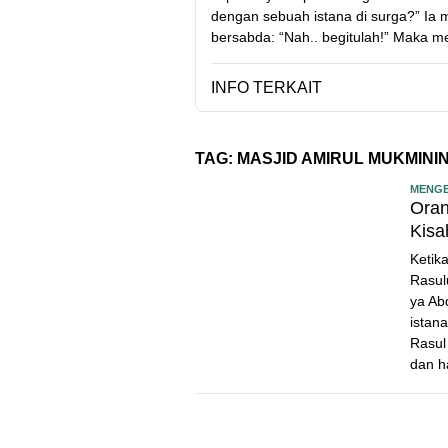
dengan sebuah istana di surga?” Ia m
bersabda: “Nah.. begitulah!” Maka me
INFO TERKAIT
TAG:
MASJID AMIRUL MUKMIN
MENGE
Oran
Kisa
Ketik
Rasul
ya Ab
istana
Rasul
dan ha