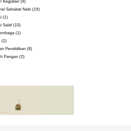
n Kegiatan
(9)
al Sahabat Nabi
(19)
i
(1)
i Salaf
(15)
 Lembaga
(1)
n
(2)
an Pendidikan
(8)
ah Pangan
(2)