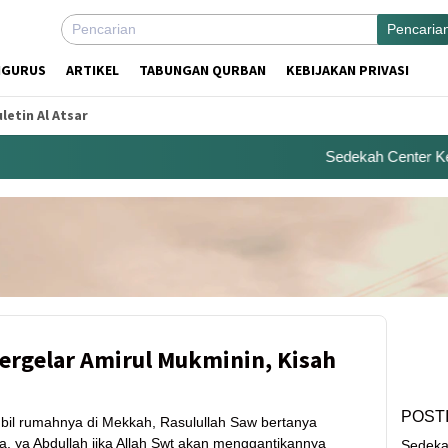
Pencaria
NGURUS
ARTIKEL
TABUNGAN QURBAN
KEBIJAKAN PRIVASI
letin Al Atsar
Sedekah Center Kemba
ergelar Amirul Mukminin, Kisah
POST
il rumahnya di Mekkah, Rasulullah Saw bertanya
a, ya Abdullah jika Allah Swt akan menggantikannya
Sedeka