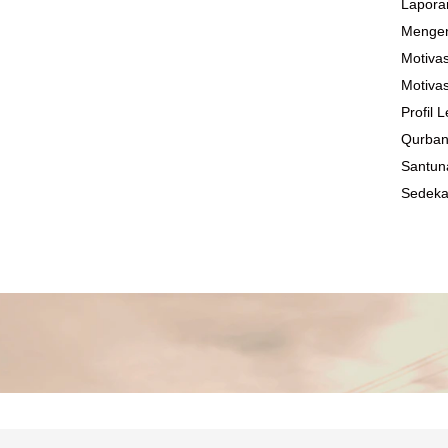
Lapora
Mengen
Motivas
Motivas
Profil
Qurba
Santun
Sedek