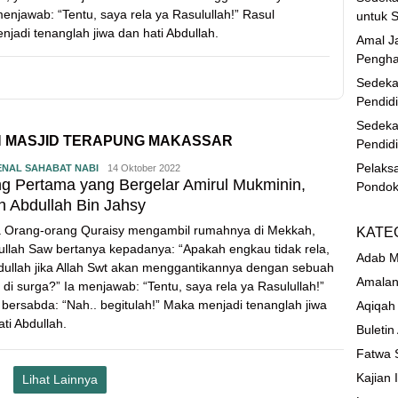
enjawab: “Tentu, saya rela ya Rasulullah!” Rasul
untuk S
njadi tenanglah jiwa dan hati Abdullah.
Amal Ja
Pengha
Sedeka
Pendid
Sedeka
IN MASJID TERAPUNG MAKASSAR
Pendid
Pelaks
NAL SAHABAT NABI
14 Oktober 2022
g Pertama yang Bergelar Amirul Mukminin,
Pondok
h Abdullah Bin Jahsy
a Orang-orang Quraisy mengambil rumahnya di Mekkah,
KATE
ullah Saw bertanya kepadanya: “Apakah engkau tidak rela,
Adab M
dullah jika Allah Swt akan menggantikannya dengan sebuah
Amalan
 di surga?” Ia menjawab: “Tentu, saya rela ya Rasulullah!”
 bersabda: “Nah.. begitulah!” Maka menjadi tenanglah jiwa
Aqiqah
ti Abdullah.
Buletin
Fatwa 
Kajian 
Lihat Lainnya