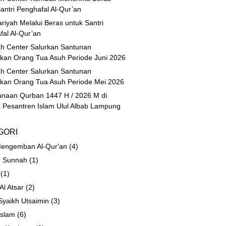
antri Penghafal Al-Qur’an
riyah Melalui Beras untuk Santri
fal Al-Qur’an
h Center Salurkan Santunan
ikan Orang Tua Asuh Periode Juni 2026
h Center Salurkan Santunan
ikan Orang Tua Asuh Periode Mei 2026
anaan Qurban 1447 H / 2026 M di
 Pesantren Islam Ulul Albab Lampung
GORI
engemban Al-Qur'an
(4)
 Sunnah
(1)
(1)
 Al Atsar
(2)
Syaikh Utsaimin
(3)
Islam
(6)