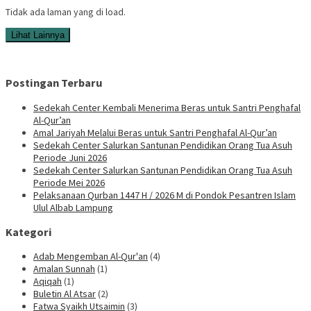
Tidak ada laman yang di load.
Lihat Lainnya
Postingan Terbaru
Sedekah Center Kembali Menerima Beras untuk Santri Penghafal
Al-Qur’an
Amal Jariyah Melalui Beras untuk Santri Penghafal Al-Qur’an
Sedekah Center Salurkan Santunan Pendidikan Orang Tua Asuh
Periode Juni 2026
Sedekah Center Salurkan Santunan Pendidikan Orang Tua Asuh
Periode Mei 2026
Pelaksanaan Qurban 1447 H / 2026 M di Pondok Pesantren Islam
Ulul Albab Lampung
Kategori
Adab Mengemban Al-Qur'an
(4)
Amalan Sunnah
(1)
Aqiqah
(1)
Buletin Al Atsar
(2)
Fatwa Syaikh Utsaimin
(3)