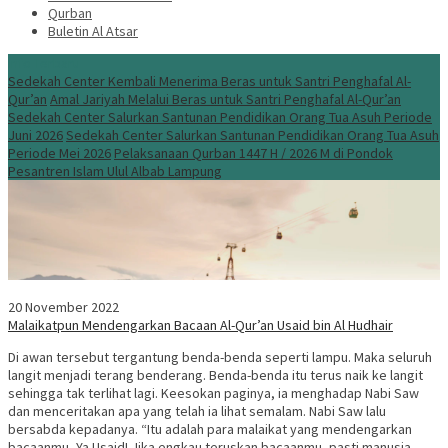
Qurban
Buletin Al Atsar
Info Terbaru
Sedekah Center Kembali Menerima Beras untuk Santri Penghafal Al-
Qur’an
Amal Jariyah Melalui Beras untuk Santri Penghafal Al-Qur’an
Sedekah Center Salurkan Santunan Pendidikan Orang Tua Asuh Periode
Juni 2026
Sedekah Center Salurkan Santunan Pendidikan Orang Tua Asuh
Periode Mei 2026
Pelaksanaan Qurban 1447 H / 2026 M di Pondok
Pesantren Islam Ulul Albab Lampung
20 November 2022
Malaikatpun Mendengarkan Bacaan Al-Qur’an Usaid bin Al Hudhair
Di awan tersebut tergantung benda-benda seperti lampu. Maka seluruh
langit menjadi terang benderang. Benda-benda itu terus naik ke langit
sehingga tak terlihat lagi. Keesokan paginya, ia menghadap Nabi Saw
dan menceritakan apa yang telah ia lihat semalam. Nabi Saw lalu
bersabda kepadanya. “Itu adalah para malaikat yang mendengarkan
bacaanmu, Ya Usaid! Jika engkau teruskan bacaanmu, pasti manusia