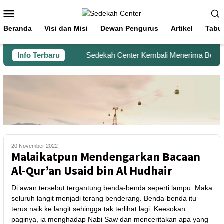
Beranda
Visi dan Misi
Dewan Pengurus
Artikel
Tabu
Info Terbaru
Sedekah Center Kembali Menerima Beras un
20 November 2022
Malaikatpun Mendengarkan Bacaan
Al-Qur’an Usaid bin Al Hudhair
Di awan tersebut tergantung benda-benda seperti lampu. Maka
seluruh langit menjadi terang benderang. Benda-benda itu
terus naik ke langit sehingga tak terlihat lagi. Keesokan
paginya, ia menghadap Nabi Saw dan menceritakan apa yang