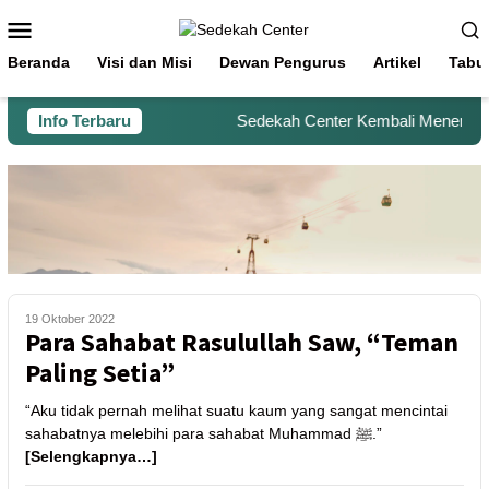
Beranda
Visi dan Misi
Dewan Pengurus
Artikel
Tabu
Info Terbaru
Sedekah Center Kembali Menerima Be
19 Oktober 2022
Para Sahabat Rasulullah Saw, “Teman
Paling Setia”
“Aku tidak pernah melihat suatu kaum yang sangat mencintai
sahabatnya melebihi para sahabat Muhammad ﷺ.”
[Selengkapnya…]