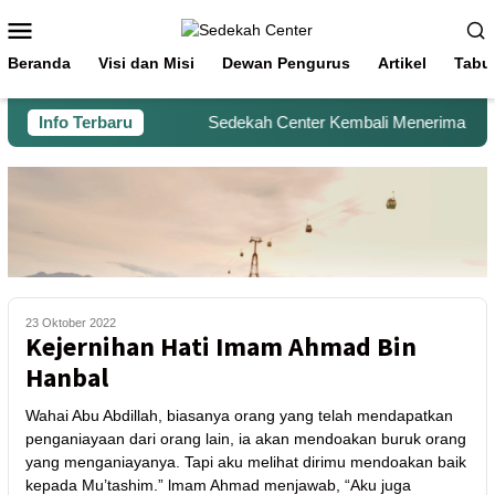
Beranda
Visi dan Misi
Dewan Pengurus
Artikel
Tabu
Info Terbaru
Sedekah Center Kembali Menerima Beras 
23 Oktober 2022
Kejernihan Hati Imam Ahmad Bin
Hanbal
Wahai Abu Abdillah, biasanya orang yang telah mendapatkan
penganiayaan dari orang lain, ia akan mendoakan buruk orang
yang menganiayanya. Tapi aku melihat dirimu mendoakan baik
kepada Mu’tashim.” lmam Ahmad menjawab, “Aku juga