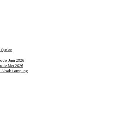
-Qur’an
ode Juni 2026
iode Mei 2026
ul Albab Lampung