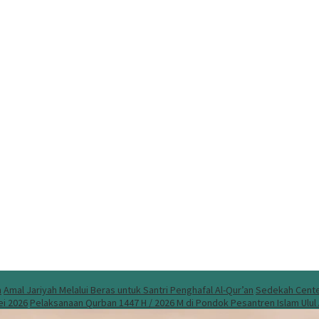
n
Amal Jariyah Melalui Beras untuk Santri Penghafal Al-Qur’an
Sedekah Center
ei 2026
Pelaksanaan Qurban 1447 H / 2026 M di Pondok Pesantren Islam Ulu