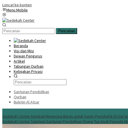
Loncat ke konten
Menu Mobile
Pencarian
Beranda
Visi dan Misi
Dewan Pengurus
Artikel
Tabungan Qurban
Kebijakan Privasi
Santunan Pendidikan
Qurban
Buletin Al Atsar
Info Terbaru
Sedekah Center Kembali Menerima Beras untuk Santri Penghafal Al-Qur’a
Sedekah Center Salurkan Santunan Pendidikan Orang Tua Asuh Periode M