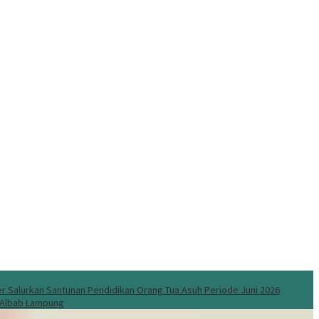
 Salurkan Santunan Pendidikan Orang Tua Asuh Periode Juni 2026
l Albab Lampung