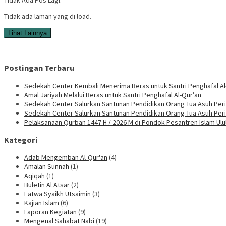
Tidak ada laman yang di load.
Lihat Lainnya
Postingan Terbaru
Sedekah Center Kembali Menerima Beras untuk Santri Penghafal Al
Amal Jariyah Melalui Beras untuk Santri Penghafal Al-Qur’an
Sedekah Center Salurkan Santunan Pendidikan Orang Tua Asuh Peri
Sedekah Center Salurkan Santunan Pendidikan Orang Tua Asuh Per
Pelaksanaan Qurban 1447 H / 2026 M di Pondok Pesantren Islam Ul
Kategori
Adab Mengemban Al-Qur'an
(4)
Amalan Sunnah
(1)
Aqiqah
(1)
Buletin Al Atsar
(2)
Fatwa Syaikh Utsaimin
(3)
Kajian Islam
(6)
Laporan Kegiatan
(9)
Mengenal Sahabat Nabi
(19)