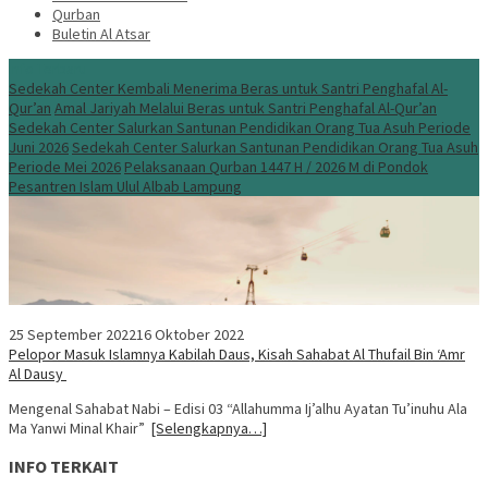
Qurban
Buletin Al Atsar
Info Terbaru
Sedekah Center Kembali Menerima Beras untuk Santri Penghafal Al-
Qur’an
Amal Jariyah Melalui Beras untuk Santri Penghafal Al-Qur’an
Sedekah Center Salurkan Santunan Pendidikan Orang Tua Asuh Periode
Juni 2026
Sedekah Center Salurkan Santunan Pendidikan Orang Tua Asuh
Periode Mei 2026
Pelaksanaan Qurban 1447 H / 2026 M di Pondok
Pesantren Islam Ulul Albab Lampung
25 September 2022
16 Oktober 2022
Pelopor Masuk Islamnya Kabilah Daus, Kisah Sahabat Al Thufail Bin ‘Amr
Al Dausy
Mengenal Sahabat Nabi – Edisi 03 “Allahumma Ij’alhu Ayatan Tu’inuhu Ala
Ma Yanwi Minal Khair”
[Selengkapnya…]
INFO TERKAIT