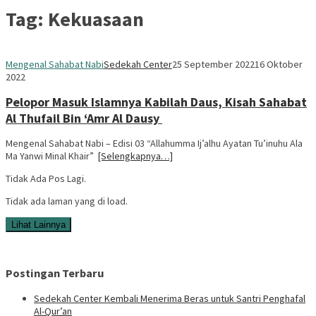
Tag:
Kekuasaan
Mengenal Sahabat Nabi
Sedekah Center
25 September 2022
16 Oktober
2022
Pelopor Masuk Islamnya Kabilah Daus, Kisah Sahabat
Al Thufail Bin ‘Amr Al Dausy
Mengenal Sahabat Nabi – Edisi 03 “Allahumma Ij’alhu Ayatan Tu’inuhu Ala
Ma Yanwi Minal Khair”
[Selengkapnya…]
Tidak Ada Pos Lagi.
Tidak ada laman yang di load.
Lihat Lainnya
Postingan Terbaru
Sedekah Center Kembali Menerima Beras untuk Santri Penghafal
Al-Qur’an