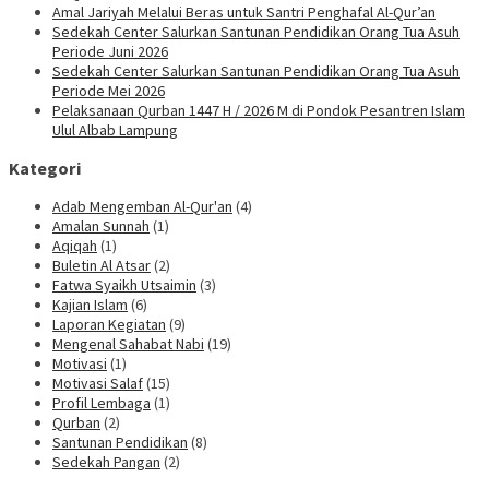
Amal Jariyah Melalui Beras untuk Santri Penghafal Al-Qur’an
Sedekah Center Salurkan Santunan Pendidikan Orang Tua Asuh
Periode Juni 2026
Sedekah Center Salurkan Santunan Pendidikan Orang Tua Asuh
Periode Mei 2026
Pelaksanaan Qurban 1447 H / 2026 M di Pondok Pesantren Islam
Ulul Albab Lampung
Kategori
Adab Mengemban Al-Qur'an
(4)
Amalan Sunnah
(1)
Aqiqah
(1)
Buletin Al Atsar
(2)
Fatwa Syaikh Utsaimin
(3)
Kajian Islam
(6)
Laporan Kegiatan
(9)
Mengenal Sahabat Nabi
(19)
Motivasi
(1)
Motivasi Salaf
(15)
Profil Lembaga
(1)
Qurban
(2)
Santunan Pendidikan
(8)
Sedekah Pangan
(2)