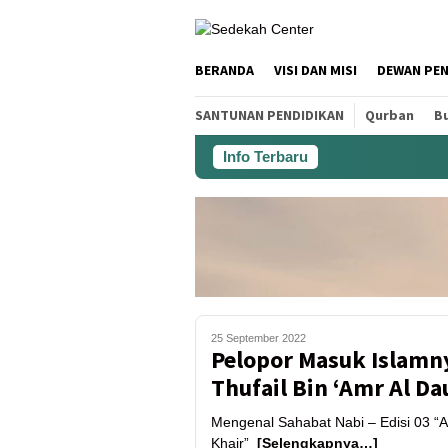
BERANDA
VISI DAN MISI
DEWAN PE
SANTUNAN PENDIDIKAN
Qurban
Bu
Info Terbaru
25 September 2022
Pelopor Masuk Islamny
Thufail Bin ‘Amr Al D
Mengenal Sahabat Nabi – Edisi 03 “A
Khair”
[Selengkapnya…]