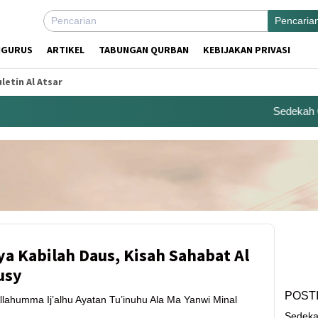
Pencaria
NGURUS
ARTIKEL
TABUNGAN QURBAN
KEBIJAKAN PRIVASI
letin Al Atsar
Sedekah Cent
a Kabilah Daus, Kisah Sahabat Al
ausy
POST
llahumma Ij’alhu Ayatan Tu’inuhu Ala Ma Yanwi Minal
Sedeka