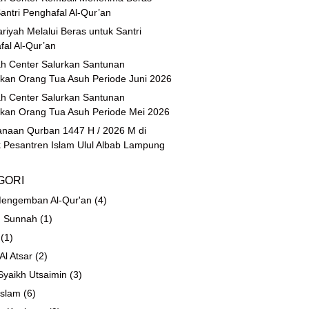
antri Penghafal Al-Qur’an
riyah Melalui Beras untuk Santri
fal Al-Qur’an
h Center Salurkan Santunan
ikan Orang Tua Asuh Periode Juni 2026
h Center Salurkan Santunan
ikan Orang Tua Asuh Periode Mei 2026
anaan Qurban 1447 H / 2026 M di
 Pesantren Islam Ulul Albab Lampung
GORI
engemban Al-Qur'an
(4)
 Sunnah
(1)
(1)
 Al Atsar
(2)
Syaikh Utsaimin
(3)
Islam
(6)