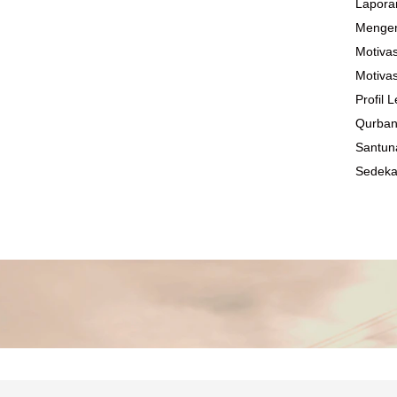
Lapora
Mengen
Motivas
Motivas
Profil
Qurba
Santun
Sedek