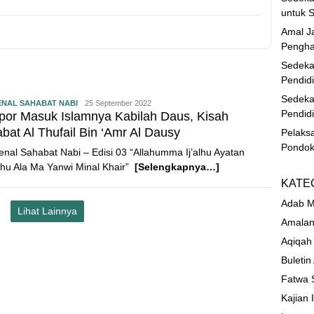
untuk S
Amal Ja
Pengha
Sedeka
Pendid
Sedeka
NAL SAHABAT NABI
25 September 2022
Pendid
por Masuk Islamnya Kabilah Daus, Kisah
bat Al Thufail Bin ‘Amr Al Dausy
Pelaks
Pondok
nal Sahabat Nabi – Edisi 03 “Allahumma Ij’alhu Ayatan
uhu Ala Ma Yanwi Minal Khair”
[Selengkapnya…]
KATE
Adab M
Lihat Lainnya
Amalan
Aqiqah
Buletin
Fatwa 
Kajian 