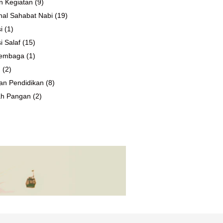
n Kegiatan
(9)
al Sahabat Nabi
(19)
i
(1)
i Salaf
(15)
 Lembaga
(1)
n
(2)
an Pendidikan
(8)
ah Pangan
(2)