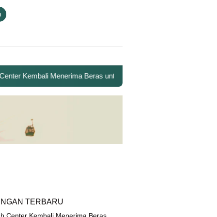
n
er Kembali Menerima Beras untuk Santri Penghafal Al-Qur’an
INGAN TERBARU
h Center Kembali Menerima Beras