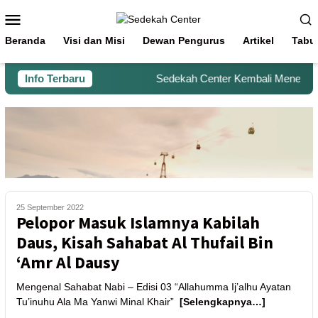
Beranda
Visi dan Misi
Dewan Pengurus
Artikel
Tabu
Info Terbaru
Sedekah Center Kembali Menerima B
25 September 2022
Pelopor Masuk Islamnya Kabilah
Daus, Kisah Sahabat Al Thufail Bin
‘Amr Al Dausy
Mengenal Sahabat Nabi – Edisi 03 “Allahumma Ij’alhu Ayatan
Tu’inuhu Ala Ma Yanwi Minal Khair”
[Selengkapnya…]