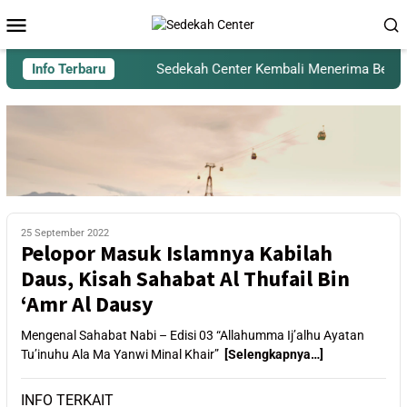
Info Terbaru
Sedekah Center Kembali Menerima Beras un
25 September 2022
Pelopor Masuk Islamnya Kabilah
Daus, Kisah Sahabat Al Thufail Bin
‘Amr Al Dausy
Mengenal Sahabat Nabi – Edisi 03 “Allahumma Ij’alhu Ayatan
Tu’inuhu Ala Ma Yanwi Minal Khair”
[Selengkapnya…]
INFO TERKAIT