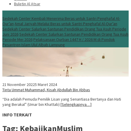
Buletin Al Atsar
Info Terbaru
Sedekah Center Kembali Menerima Beras untuk Santri Penghafal Al-
Qur’an
Amal Jariyah Melalui Beras untuk Santri Penghafal Al-Qur’an
Sedekah Center Salurkan Santunan Pendidikan Orang Tua Asuh Periode
Juni 2026
Sedekah Center Salurkan Santunan Pendidikan Orang Tua Asuh
Periode Mei 2026
Pelaksanaan Qurban 1447 H / 2026 M di Pondok
Pesantren Islam Ulul Albab Lampung
21 November 2022
5 Maret 2024
Tinta Ummat Muhammad, Kisah Abdullah Bin Abbas
“Dia adalah Pemuda Pemilik Lisan yang Senantiasa Bertanya dan Hati
yang Berakal” (Umar bin Khattab)
[Selengkapnya…]
INFO TERKAIT
Tag:
KebajikanMuslim