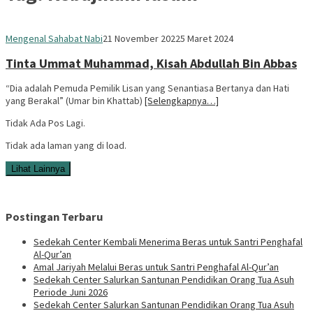
Sedekah
Mengenal Sahabat Nabi
21 November 2022
5 Maret 2024
Center
Tinta Ummat Muhammad, Kisah Abdullah Bin Abbas
“Dia adalah Pemuda Pemilik Lisan yang Senantiasa Bertanya dan Hati
yang Berakal” (Umar bin Khattab)
[Selengkapnya…]
Tidak Ada Pos Lagi.
Tidak ada laman yang di load.
Lihat Lainnya
Postingan Terbaru
Sedekah Center Kembali Menerima Beras untuk Santri Penghafal
Al-Qur’an
Amal Jariyah Melalui Beras untuk Santri Penghafal Al-Qur’an
Sedekah Center Salurkan Santunan Pendidikan Orang Tua Asuh
Periode Juni 2026
Sedekah Center Salurkan Santunan Pendidikan Orang Tua Asuh