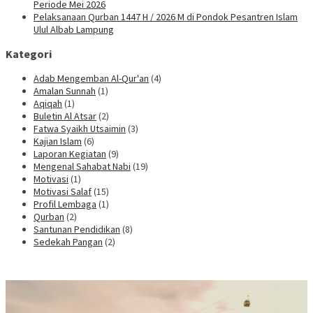
Periode Mei 2026
Pelaksanaan Qurban 1447 H / 2026 M di Pondok Pesantren Islam
Ulul Albab Lampung
Kategori
Adab Mengemban Al-Qur'an
(4)
Amalan Sunnah
(1)
Aqiqah
(1)
Buletin Al Atsar
(2)
Fatwa Syaikh Utsaimin
(3)
Kajian Islam
(6)
Laporan Kegiatan
(9)
Mengenal Sahabat Nabi
(19)
Motivasi
(1)
Motivasi Salaf
(15)
Profil Lembaga
(1)
Qurban
(2)
Santunan Pendidikan
(8)
Sedekah Pangan
(2)