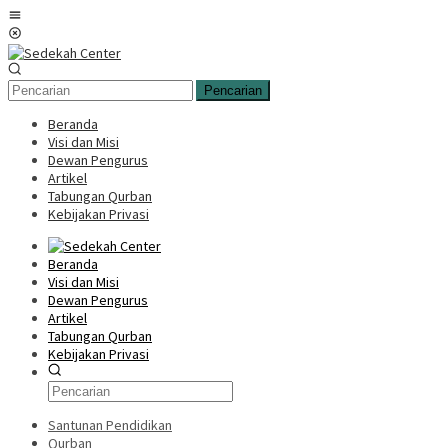
Loncat
Menu
ke
Mobile
konten
Pencarian
Beranda
Visi dan Misi
Dewan Pengurus
Artikel
Tabungan Qurban
Kebijakan Privasi
Beranda
Visi dan Misi
Dewan Pengurus
Artikel
Tabungan Qurban
Kebijakan Privasi
Santunan Pendidikan
Qurban