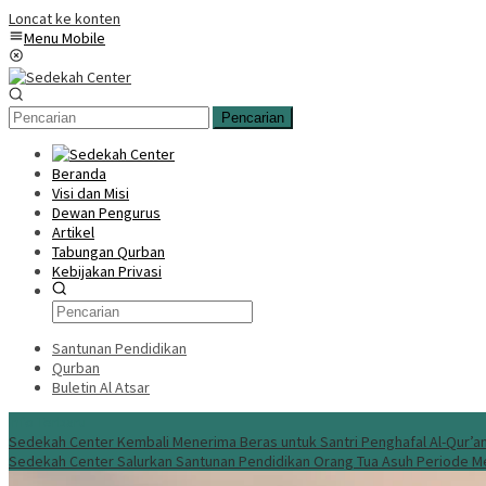
Loncat ke konten
Menu Mobile
Pencarian
Beranda
Visi dan Misi
Dewan Pengurus
Artikel
Tabungan Qurban
Kebijakan Privasi
Santunan Pendidikan
Qurban
Buletin Al Atsar
Info Terbaru
Sedekah Center Kembali Menerima Beras untuk Santri Penghafal Al-Qur’a
Sedekah Center Salurkan Santunan Pendidikan Orang Tua Asuh Periode M