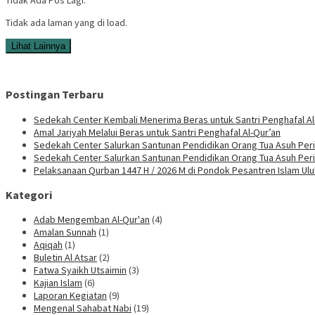
Tidak ada laman yang di load.
Lihat Lainnya
Postingan Terbaru
Sedekah Center Kembali Menerima Beras untuk Santri Penghafal Al
Amal Jariyah Melalui Beras untuk Santri Penghafal Al-Qur’an
Sedekah Center Salurkan Santunan Pendidikan Orang Tua Asuh Peri
Sedekah Center Salurkan Santunan Pendidikan Orang Tua Asuh Per
Pelaksanaan Qurban 1447 H / 2026 M di Pondok Pesantren Islam Ul
Kategori
Adab Mengemban Al-Qur'an
(4)
Amalan Sunnah
(1)
Aqiqah
(1)
Buletin Al Atsar
(2)
Fatwa Syaikh Utsaimin
(3)
Kajian Islam
(6)
Laporan Kegiatan
(9)
Mengenal Sahabat Nabi
(19)