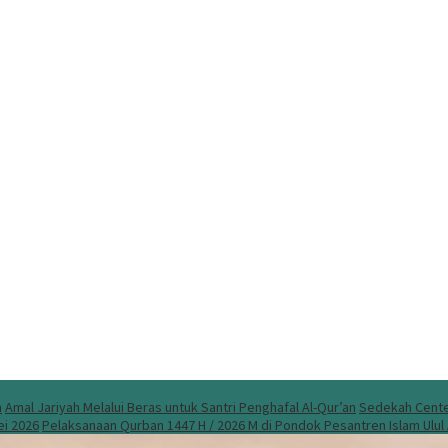
n
Amal Jariyah Melalui Beras untuk Santri Penghafal Al-Qur’an
Sedekah Center
ei 2026
Pelaksanaan Qurban 1447 H / 2026 M di Pondok Pesantren Islam Ulu