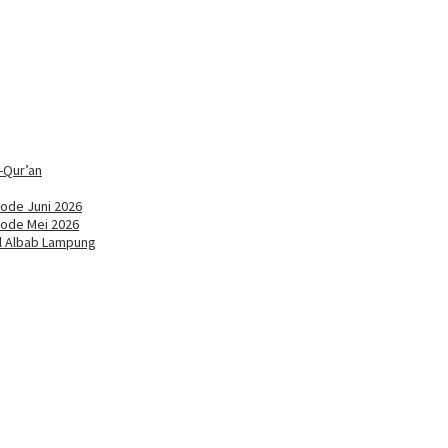
-Qur’an
ode Juni 2026
iode Mei 2026
ul Albab Lampung