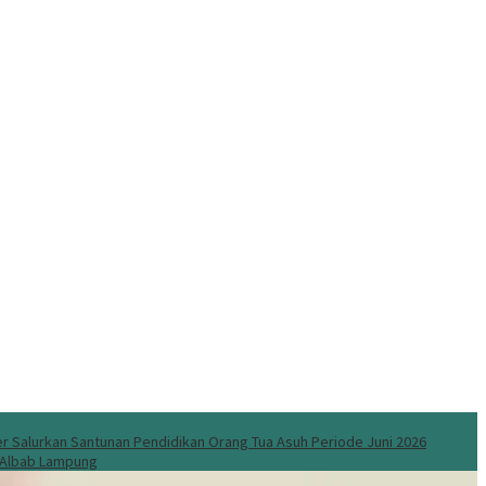
 Salurkan Santunan Pendidikan Orang Tua Asuh Periode Juni 2026
l Albab Lampung