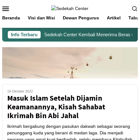
Beranda
Visi dan Misi
Dewan Pengurus
Artikel
Tabu
Info Terbaru
Sedekah Center Kembali Menerima Beras untuk S
19 Oktober 2022
Masuk Islam Setelah Dijamin
Keamanannya, Kisah Sahabat
Ikrimah Bin Abi Jahal
Ikrimah bergabung dengan pasukan dakwah sebagai seorang
penunggang kuda yang berani di medan laga. Dia menjadi
seorang yang amat kuat beribadah, selalu membaca Kitabullah