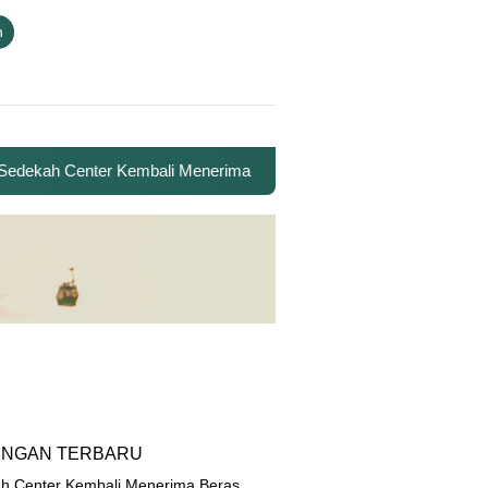
n
ekah Center Kembali Menerima Beras untuk Santri Penghafal Al-Qur
INGAN TERBARU
h Center Kembali Menerima Beras