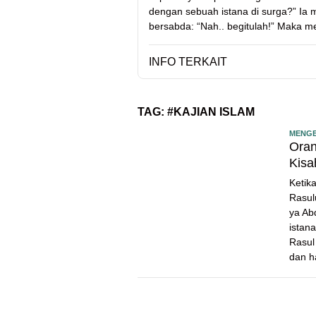
dengan sebuah istana di surga?” Ia m
bersabda: “Nah.. begitulah!” Maka me
INFO TERKAIT
TAG:
#KAJIAN ISLAM
MENGE
Oran
Kisa
Ketik
Rasul
ya Ab
istana
Rasul
dan ha