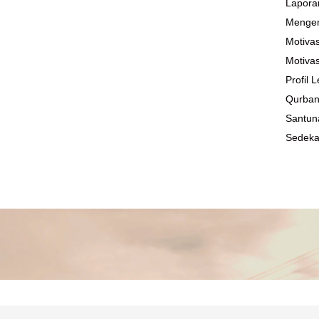
Lapora
Mengen
Motivas
Motivas
Profil
Qurba
Santun
Sedek