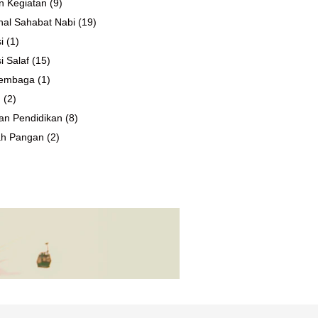
n Kegiatan
(9)
al Sahabat Nabi
(19)
i
(1)
i Salaf
(15)
 Lembaga
(1)
n
(2)
an Pendidikan
(8)
ah Pangan
(2)