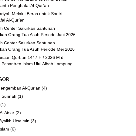
antri Penghafal Al-Qur’an
riyah Melalui Beras untuk Santri
fal Al-Qur’an
h Center Salurkan Santunan
ikan Orang Tua Asuh Periode Juni 2026
h Center Salurkan Santunan
ikan Orang Tua Asuh Periode Mei 2026
anaan Qurban 1447 H / 2026 M di
 Pesantren Islam Ulul Albab Lampung
GORI
engemban Al-Qur'an
(4)
 Sunnah
(1)
(1)
 Al Atsar
(2)
Syaikh Utsaimin
(3)
Islam
(6)