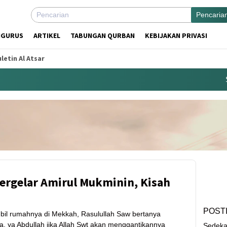
Pencaria
NGURUS
ARTIKEL
TABUNGAN QURBAN
KEBIJAKAN PRIVASI
letin Al Atsar
Sed
ergelar Amirul Mukminin, Kisah
POST
il rumahnya di Mekkah, Rasulullah Saw bertanya
a, ya Abdullah jika Allah Swt akan menggantikannya
Sedeka