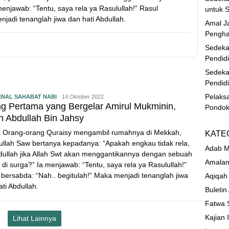
enjawab: “Tentu, saya rela ya Rasulullah!” Rasul
untuk S
njadi tenanglah jiwa dan hati Abdullah.
Amal Ja
Pengha
Sedeka
Pendid
Sedeka
Pendid
Pelaks
NAL SAHABAT NABI
14 Oktober 2022
g Pertama yang Bergelar Amirul Mukminin,
Pondok
h Abdullah Bin Jahsy
a Orang-orang Quraisy mengambil rumahnya di Mekkah,
KATE
ullah Saw bertanya kepadanya: “Apakah engkau tidak rela,
Adab M
dullah jika Allah Swt akan menggantikannya dengan sebuah
Amalan
 di surga?” Ia menjawab: “Tentu, saya rela ya Rasulullah!”
 bersabda: “Nah.. begitulah!” Maka menjadi tenanglah jiwa
Aqiqah
ti Abdullah.
Buletin
Fatwa 
Kajian 
Lihat Lainnya