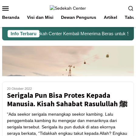
Beranda
Visi dan Misi
Dewan Pengurus
Artikel
Tabu
Info Terbaru
Sedekah Center Kembali Menerima Beras untuk Santri 
20 Oktober 2022
Serigala Pun Bisa Protes Kepada
Manusia. Kisah Sahabat Rasulullah ﷺ
“Ada seekor serigala menangkap seekor kambing. Lalu
penggembala kambing itu mengejar dan menariknya dari
serigala tersebut. Serigala itu pun duduk di atas ekornya
seraya berkata, “Tidakkah engkau takut kepada Allah? Engkau