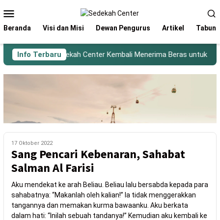
Beranda
Visi dan Misi
Dewan Pengurus
Artikel
Tabung
Info Terbaru
Sedekah Center Kembali Menerima Beras untuk Santr
17 Oktober 2022
Sang Pencari Kebenaran, Sahabat
Salman Al Farisi
Aku mendekat ke arah Beliau. Beliau lalu bersabda kepada para
sahabatnya: “Makanlah oleh kalian!” Ia tidak menggerakkan
tangannya dan memakan kurma bawaanku. Aku berkata
dalam hati: “Inilah sebuah tandanya!” Kemudian aku kembali ke