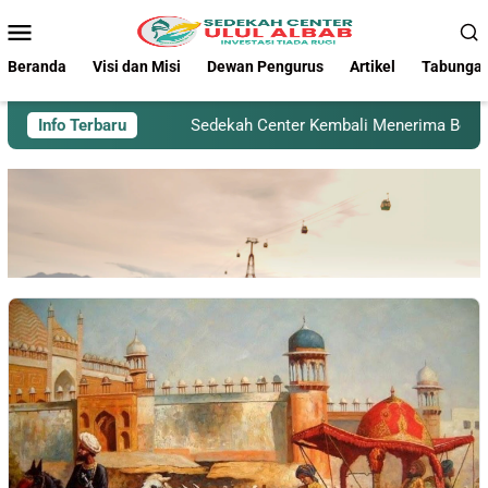
Beranda
Visi dan Misi
Dewan Pengurus
Artikel
Tabungan
Info Terbaru
Sedekah Center Kembali Menerima Beras untuk