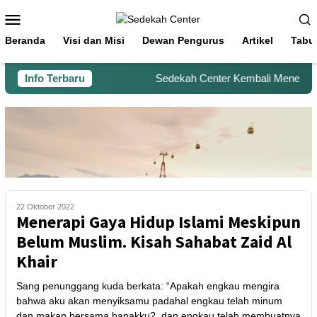
Beranda
Visi dan Misi
Dewan Pengurus
Artikel
Tabu
Info Terbaru
Sedekah Center Kembali Menerima B
22 Oktober 2022
Menerapi Gaya Hidup Islami Meskipun
Belum Muslim. Kisah Sahabat Zaid Al
Khair
Sang penunggang kuda berkata: “Apakah engkau mengira
bahwa aku akan menyiksamu padahal engkau telah minum
dan makan bersama bapakku?, dan engkau telah membuatnya