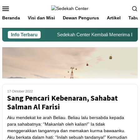
Beranda
Visi dan Misi
Dewan Pengurus
Artikel
Tabu
Info Terbaru
Sedekah Center Kembali Menerima Beras u
17 Oktober 2022
Sang Pencari Kebenaran, Sahabat
Salman Al Farisi
Aku mendekat ke arah Beliau. Beliau lalu bersabda kepada
para sahabatnya: “Makanlah oleh kalian!” Ia tidak
menggerakkan tangannya dan memakan kurma bawaanku.
Aku berkata dalam hati: “Inilah sebuah tandanya!” Kemudian