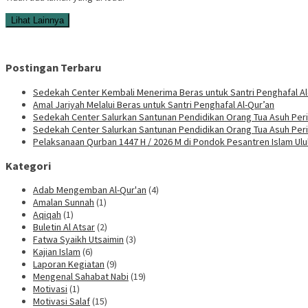
Lihat Lainnya
Postingan Terbaru
Sedekah Center Kembali Menerima Beras untuk Santri Penghafal Al
Amal Jariyah Melalui Beras untuk Santri Penghafal Al-Qur’an
Sedekah Center Salurkan Santunan Pendidikan Orang Tua Asuh Peri
Sedekah Center Salurkan Santunan Pendidikan Orang Tua Asuh Per
Pelaksanaan Qurban 1447 H / 2026 M di Pondok Pesantren Islam Ul
Kategori
Adab Mengemban Al-Qur'an
(4)
Amalan Sunnah
(1)
Aqiqah
(1)
Buletin Al Atsar
(2)
Fatwa Syaikh Utsaimin
(3)
Kajian Islam
(6)
Laporan Kegiatan
(9)
Mengenal Sahabat Nabi
(19)
Motivasi
(1)
Motivasi Salaf
(15)