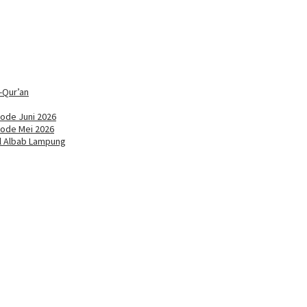
-Qur’an
ode Juni 2026
iode Mei 2026
ul Albab Lampung