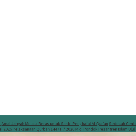
n
Amal Jariyah Melalui Beras untuk Santri Penghafal Al-Qur’an
Sedekah Center
ei 2026
Pelaksanaan Qurban 1447 H / 2026 M di Pondok Pesantren Islam Ulu