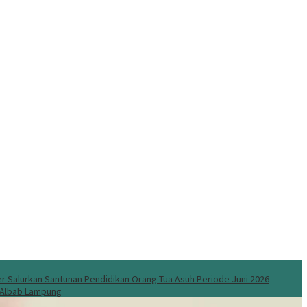
 Salurkan Santunan Pendidikan Orang Tua Asuh Periode Juni 2026
l Albab Lampung