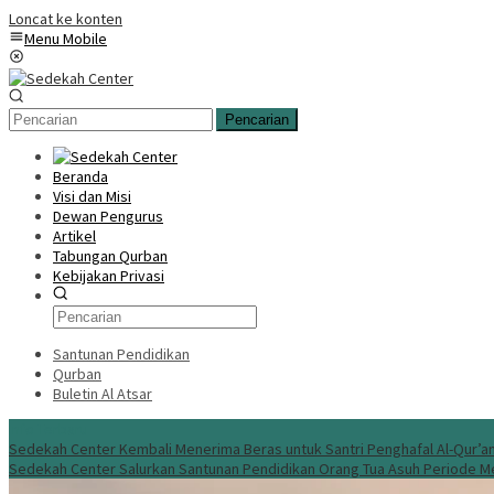
Loncat ke konten
Menu Mobile
Pencarian
Beranda
Visi dan Misi
Dewan Pengurus
Artikel
Tabungan Qurban
Kebijakan Privasi
Santunan Pendidikan
Qurban
Buletin Al Atsar
Info Terbaru
Sedekah Center Kembali Menerima Beras untuk Santri Penghafal Al-Qur’a
Sedekah Center Salurkan Santunan Pendidikan Orang Tua Asuh Periode M