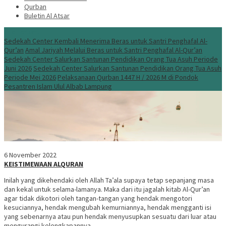
Qurban
Buletin Al Atsar
Info Terbaru
Sedekah Center Kembali Menerima Beras untuk Santri Penghafal Al-
Qur’an
Amal Jariyah Melalui Beras untuk Santri Penghafal Al-Qur’an
Sedekah Center Salurkan Santunan Pendidikan Orang Tua Asuh Periode
Juni 2026
Sedekah Center Salurkan Santunan Pendidikan Orang Tua Asuh
Periode Mei 2026
Pelaksanaan Qurban 1447 H / 2026 M di Pondok
Pesantren Islam Ulul Albab Lampung
6 November 2022
KEISTIMEWAAN ALQURAN
Inilah yang dikehendaki oleh Allah Ta’ala supaya tetap sepanjang masa
dan kekal untuk selama-lamanya. Maka dari itu jagalah kitab Al-Qur’an
agar tidak dikotori oleh tangan-tangan yang hendak mengotori
kesuciannya, hendak mengubah kemurniannya, hendak mengganti isi
yang sebenarnya atau pun hendak menyusupkan sesuatu dari luar atau
mengurangi kelengkapannya.