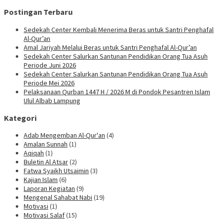
Postingan Terbaru
Sedekah Center Kembali Menerima Beras untuk Santri Penghafal
Al-Qur’an
Amal Jariyah Melalui Beras untuk Santri Penghafal Al-Qur’an
Sedekah Center Salurkan Santunan Pendidikan Orang Tua Asuh
Periode Juni 2026
Sedekah Center Salurkan Santunan Pendidikan Orang Tua Asuh
Periode Mei 2026
Pelaksanaan Qurban 1447 H / 2026 M di Pondok Pesantren Islam
Ulul Albab Lampung
Kategori
Adab Mengemban Al-Qur'an
(4)
Amalan Sunnah
(1)
Aqiqah
(1)
Buletin Al Atsar
(2)
Fatwa Syaikh Utsaimin
(3)
Kajian Islam
(6)
Laporan Kegiatan
(9)
Mengenal Sahabat Nabi
(19)
Motivasi
(1)
Motivasi Salaf
(15)