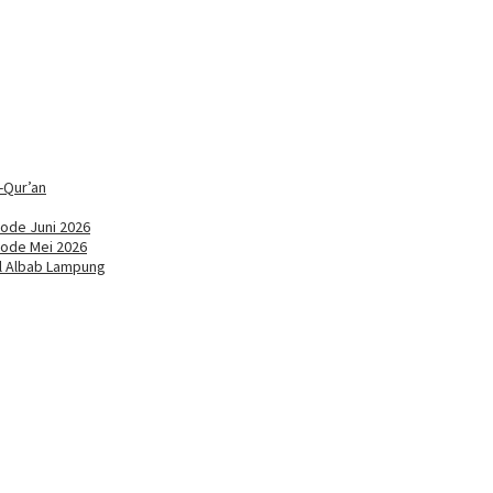
-Qur’an
ode Juni 2026
iode Mei 2026
ul Albab Lampung