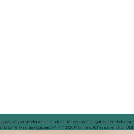
n
Amal Jariyah Melalui Beras untuk Santri Penghafal Al-Qur’an
Sedekah Center
ei 2026
Pelaksanaan Qurban 1447 H / 2026 M di Pondok Pesantren Islam Ulu