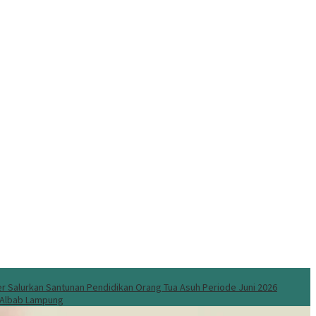
 Salurkan Santunan Pendidikan Orang Tua Asuh Periode Juni 2026
l Albab Lampung