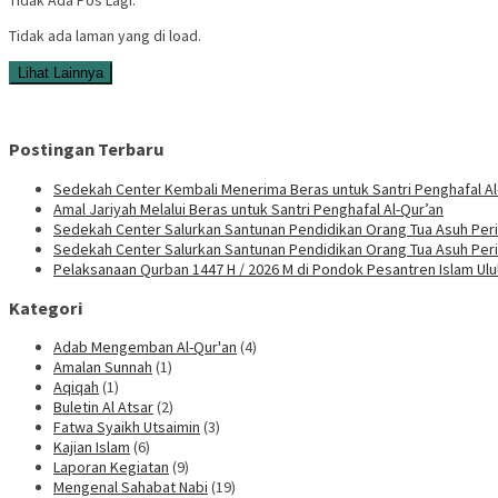
Tidak ada laman yang di load.
Lihat Lainnya
Postingan Terbaru
Sedekah Center Kembali Menerima Beras untuk Santri Penghafal Al
Amal Jariyah Melalui Beras untuk Santri Penghafal Al-Qur’an
Sedekah Center Salurkan Santunan Pendidikan Orang Tua Asuh Peri
Sedekah Center Salurkan Santunan Pendidikan Orang Tua Asuh Per
Pelaksanaan Qurban 1447 H / 2026 M di Pondok Pesantren Islam Ul
Kategori
Adab Mengemban Al-Qur'an
(4)
Amalan Sunnah
(1)
Aqiqah
(1)
Buletin Al Atsar
(2)
Fatwa Syaikh Utsaimin
(3)
Kajian Islam
(6)
Laporan Kegiatan
(9)
Mengenal Sahabat Nabi
(19)