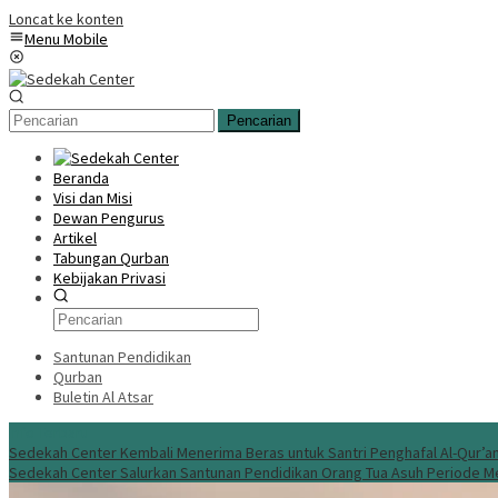
Loncat ke konten
Menu Mobile
Pencarian
Beranda
Visi dan Misi
Dewan Pengurus
Artikel
Tabungan Qurban
Kebijakan Privasi
Santunan Pendidikan
Qurban
Buletin Al Atsar
Info Terbaru
Sedekah Center Kembali Menerima Beras untuk Santri Penghafal Al-Qur’a
Sedekah Center Salurkan Santunan Pendidikan Orang Tua Asuh Periode M