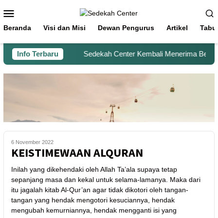
Beranda
Visi dan Misi
Dewan Pengurus
Artikel
Tabu
Info Terbaru
Sedekah Center Kembali Menerima Beras un
6 November 2022
KEISTIMEWAAN ALQURAN
Inilah yang dikehendaki oleh Allah Ta’ala supaya tetap
sepanjang masa dan kekal untuk selama-lamanya. Maka dari
itu jagalah kitab Al-Qur’an agar tidak dikotori oleh tangan-
tangan yang hendak mengotori kesuciannya, hendak
mengubah kemurniannya, hendak mengganti isi yang