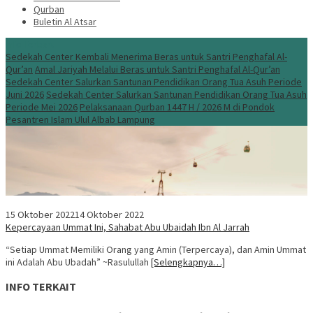
Qurban
Buletin Al Atsar
Info Terbaru
Sedekah Center Kembali Menerima Beras untuk Santri Penghafal Al-
Qur’an
Amal Jariyah Melalui Beras untuk Santri Penghafal Al-Qur’an
Sedekah Center Salurkan Santunan Pendidikan Orang Tua Asuh Periode
Juni 2026
Sedekah Center Salurkan Santunan Pendidikan Orang Tua Asuh
Periode Mei 2026
Pelaksanaan Qurban 1447 H / 2026 M di Pondok
Pesantren Islam Ulul Albab Lampung
15 Oktober 2022
14 Oktober 2022
Kepercayaan Ummat Ini, Sahabat Abu Ubaidah Ibn Al Jarrah
“Setiap Ummat Memiliki Orang yang Amin (Terpercaya), dan Amin Ummat
ini Adalah Abu Ubadah” ~Rasulullah
[Selengkapnya…]
INFO TERKAIT