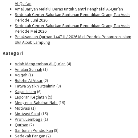
Al-Qur’an
Amal Jariyah Melalui Beras untuk Santri Penghafal Al-Qur’an
Sedekah Center Salurkan Santunan Pendidikan Orang Tua Asuh
Periode Juni 2026
Sedekah Center Salurkan Santunan Pendidikan Orang Tua Asuh
Periode Mei 2026
Pelaksanaan Qurban 1447 H / 2026 M di Pondok Pesantren Islam
Ulul Albab Lampung
Kategori
Adab Mengemban Al-Qur'an
(4)
Amalan Sunnah
(1)
Aqiqah
(1)
Buletin Al Atsar
(2)
Fatwa Syaikh Utsaimin
(3)
Kajian Islam
(6)
Laporan Kegiatan
(9)
Mengenal Sahabat Nabi
(19)
Motivasi
(1)
Motivasi Salaf
(15)
Profil Lembaga
(1)
Qurban
(2)
Santunan Pendidikan
(8)
Sedekah Pangan
(2)